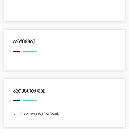
ᲐᲠᲥᲘᲕᲔᲑᲘ
ᲙᲐᲢᲔᲒᲝᲠᲘᲔᲑᲘ
Კატეგორიები Არ Არის